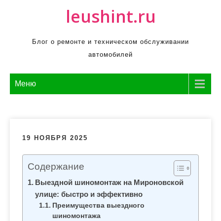
П
leushint.ru
р
о
Блог о ремонте и техническом обслуживании
м
автомобилей
о
т
а
Меню
т
ь
к
с
19 НОЯБРЯ 2025
о
д
Содержание
е
Выездной шиномонтаж на Мироновской
р
улице: быстро и эффективно
ж
Преимущества выездного
и
шиномонтажа