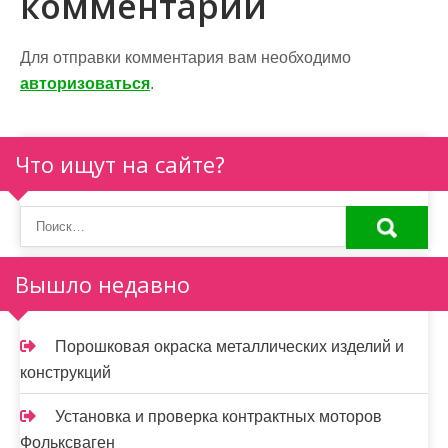
комментарий
а
ц
Для отправки комментария вам необходимо
и
авторизоваться
.
я
п
Что ищут на сайте?
о
з
а
Вышло недавно
п
и
Порошковая окраска металлических изделий и
конструкций
с
я
Установка и проверка контрактных моторов
Фольксваген