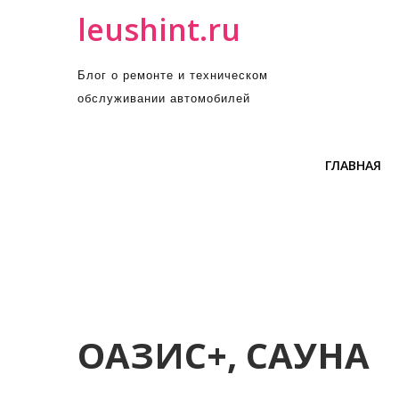
П
leushint.ru
р
о
Блог о ремонте и техническом
м
обслуживании автомобилей
о
т
а
ГЛАВНАЯ
т
ь
к
с
о
д
е
р
ОАЗИС+, САУНА
ж
и