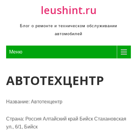
П
leushint.ru
р
о
Блог о ремонте и техническом обслуживании
м
автомобилей
о
т
а
Меню
т
ь
АВТОТЕХЦЕНТР
к
с
о
д
Название:
Автотехцентр
е
р
Страна:
Россия Алтайский край Бийск Стахановская
ж
ул., 6/1, Бийск
и