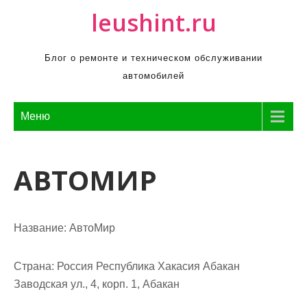
П
leushint.ru
р
о
Блог о ремонте и техническом обслуживании
м
автомобилей
о
т
а
Меню
т
ь
АВТОМИР
к
с
о
д
Название:
АвтоМир
е
р
Страна:
Россия Республика Хакасия Абакан
ж
Заводская ул., 4, корп. 1, Абакан
и