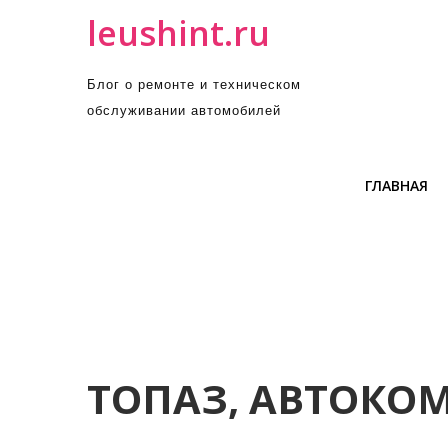
П
leushint.ru
р
о
Блог о ремонте и техническом
м
обслуживании автомобилей
о
т
а
ГЛАВНАЯ
т
ь
к
с
о
д
е
р
ТОПАЗ, АВТОКО
ж
и