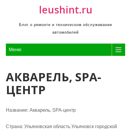
П
leushint.ru
р
о
Блог о ремонте и техническом обслуживании
м
автомобилей
о
т
а
Меню
т
ь
АКВАРЕЛЬ, SPA-
к
с
ЦЕНТР
о
д
е
р
Название:
Акварель, SPA-центр
ж
и
Страна:
Ульяновская область Ульяновск городской