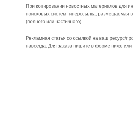
м
При копировании новостных материалов для ин
о
поисковых систем гиперссылка, размещаемая в
м
(полного или частичного).
у
Рекламная статья со ссылкой на ваш ресурс/пр
навсегда. Для заказа пишите в форме ниже или н