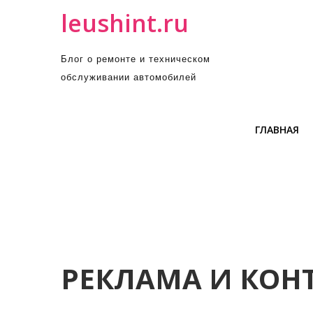
П
leushint.ru
р
о
Блог о ремонте и техническом
м
обслуживании автомобилей
о
т
а
ГЛАВНАЯ
т
ь
к
с
о
д
е
р
РЕКЛАМА И КОН
ж
и