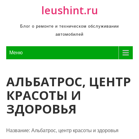
П
leushint.ru
р
о
Блог о ремонте и техническом обслуживании
м
автомобилей
о
т
а
Меню
т
ь
АЛЬБАТРОС, ЦЕНТР
к
с
КРАСОТЫ И
о
д
ЗДОРОВЬЯ
е
р
ж
Название:
Альбатрос, центр красоты и здоровья
и