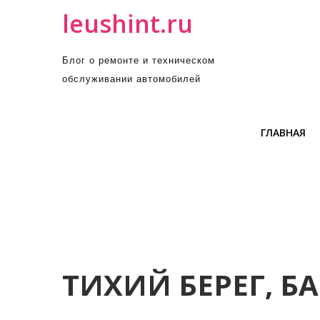
П
leushint.ru
р
о
Блог о ремонте и техническом
м
обслуживании автомобилей
о
т
а
ГЛАВНАЯ
т
ь
к
с
о
д
е
р
ТИХИЙ БЕРЕГ, Б
ж
и