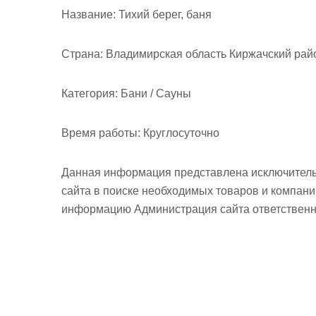
м
Название:
Тихий берег, баня
о
м
Страна:
Владимирская область Киржачский райо
у
Категория:
Бани / Сауны
Время работы:
Круглосуточно
Данная информация представлена исключитель
сайта в поиске необходимых товаров и компан
информацию Администрация сайта ответственно