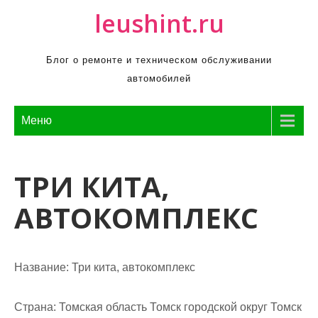
П
leushint.ru
р
о
Блог о ремонте и техническом обслуживании
м
автомобилей
о
т
а
Меню
т
ь
ТРИ КИТА,
к
с
АВТОКОМПЛЕКС
о
д
е
р
Название:
Три кита, автокомплекс
ж
и
Страна:
Томская область Томск городской округ Томск