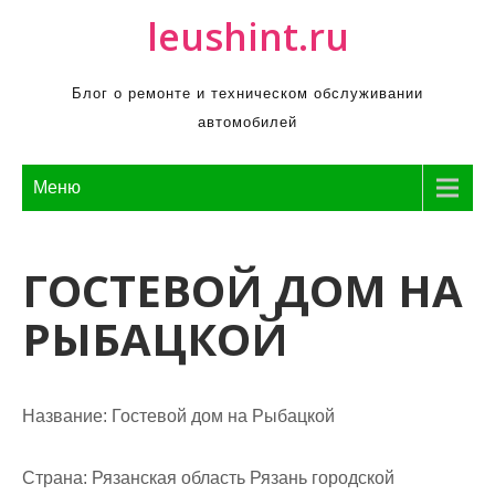
П
leushint.ru
р
о
Блог о ремонте и техническом обслуживании
м
автомобилей
о
т
а
Меню
т
ь
ГОСТЕВОЙ ДОМ НА
к
с
РЫБАЦКОЙ
о
д
е
р
Название:
Гостевой дом на Рыбацкой
ж
и
Страна:
Рязанская область Рязань городской