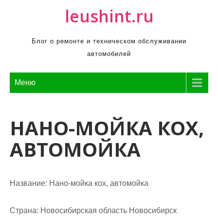
П
leushint.ru
р
о
Блог о ремонте и техническом обслуживании
м
автомобилей
о
т
а
Меню
т
ь
НАНО-МОЙКА КОХ,
к
с
АВТОМОЙКА
о
д
е
р
Название:
Нано-мойка кох, автомойка
ж
и
Страна:
Новосибирская область Новосибирск