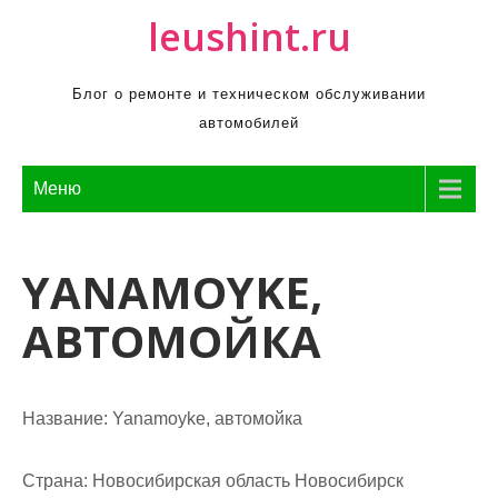
П
leushint.ru
р
о
Блог о ремонте и техническом обслуживании
м
автомобилей
о
т
а
Меню
т
ь
YANAMOYKE,
к
с
АВТОМОЙКА
о
д
е
р
Название:
Yanamoyke, автомойка
ж
и
Страна:
Новосибирская область Новосибирск