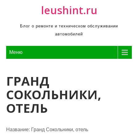
П
leushint.ru
р
о
Блог о ремонте и техническом обслуживании
м
автомобилей
о
т
а
Меню
т
ь
ГРАНД
к
с
СОКОЛЬНИКИ,
о
д
ОТЕЛЬ
е
р
ж
Название:
Гранд Сокольники, отель
и