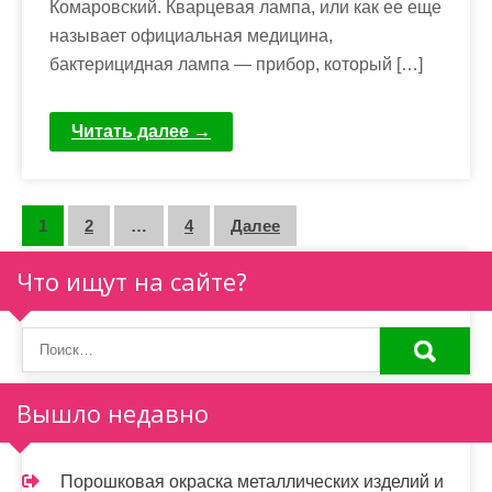
Комаровский. Кварцевая лампа, или как ее еще
называет официальная медицина,
бактерицидная лампа — прибор, который […]
Читать далее →
П
1
2
…
4
Далее
а
Что ищут на сайте?
г
и
н
Вышло недавно
а
ц
Порошковая окраска металлических изделий и