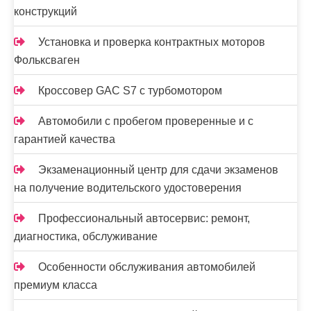
и
конструкций
я
Установка и проверка контрактных моторов
з
Фольксваген
а
Кроссовер GAC S7 с турбомотором
п
Автомобили с пробегом проверенные и с
и
гарантией качества
с
Экзаменационный центр для сдачи экзаменов
е
на получение водительского удостоверения
й
Профессиональный автосервис: ремонт,
диагностика, обслуживание
Особенности обслуживания автомобилей
премиум класса