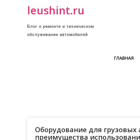
П
leushint.ru
р
о
Блог о ремонте и техническом
м
обслуживании автомобилей
о
т
а
ГЛАВНАЯ
т
ь
к
с
о
д
е
р
ж
Оборудование для грузовых 
и
преимущества использован